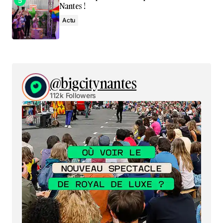
Nantes !
Actu
@bigcitynantes
112k Followers