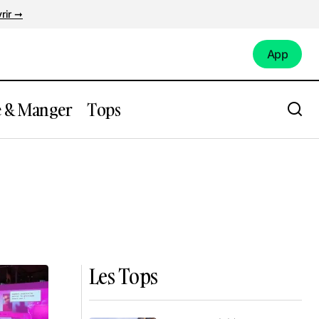
rir ➞
App
App
e & Manger
Tops
Les Tops