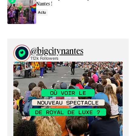
Nantes !
Actu
@bigcitynantes
112k Followers