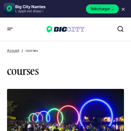
Big City Nantes
×
Télécharger
→
L'appli est dispo !
Accueil
courses
courses