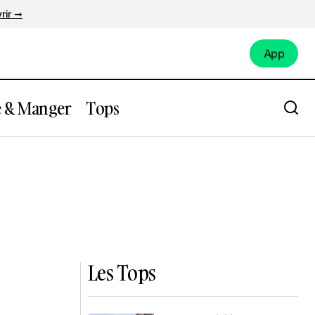
rir ➞
App
App
e & Manger
Tops
Les Tops