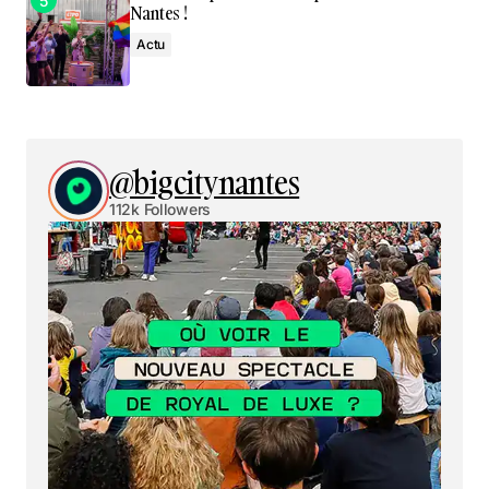
Nantes !
Actu
@bigcitynantes
112k Followers