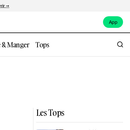
rir ➞
App
App
e & Manger
Tops
Les Tops