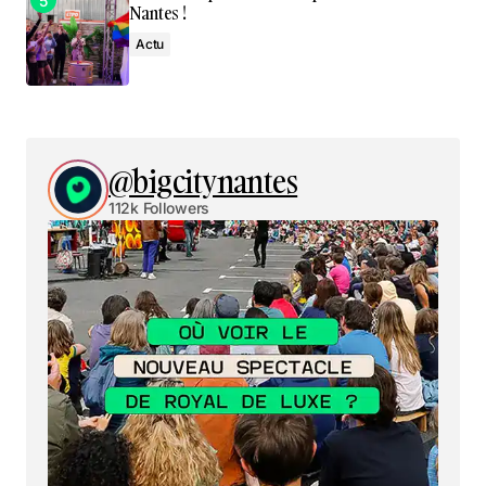
Nantes !
Actu
@bigcitynantes
112k Followers