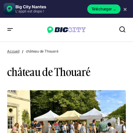
Big City Nantes
×
Télécharger
→
L'appli est dispo !
Accueil
château de Thouaré
château de Thouaré