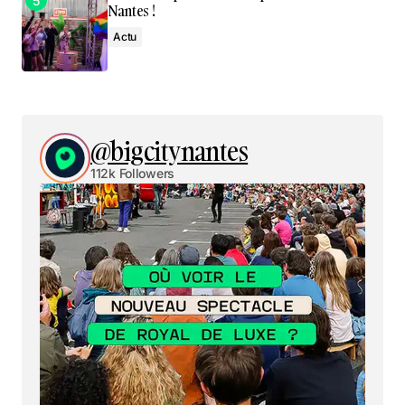
Nantes !
Actu
@bigcitynantes
112k Followers