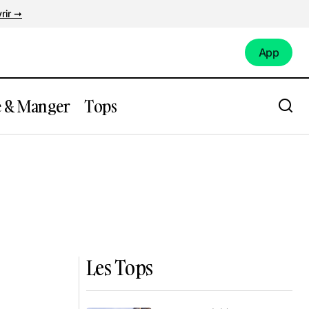
rir ➞
App
App
e & Manger
Tops
Les Tops