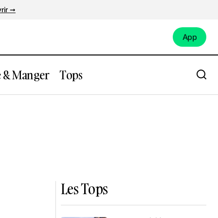
rir ➞
App
App
e & Manger
Tops
Les Tops