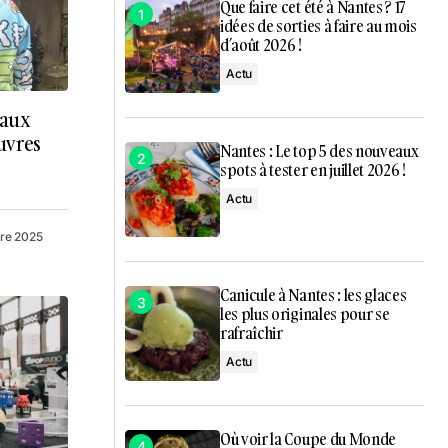
Que faire cet été à Nantes ? 17
idées de sorties à faire au mois
d’août 2026 !
Actu
 aux
uvres
Nantes : Le top 5 des nouveaux
spots à tester en juillet 2026 !
Actu
bre 2025
Canicule à Nantes : les glaces
les plus originales pour se
rafraîchir
Actu
Où voir la Coupe du Monde