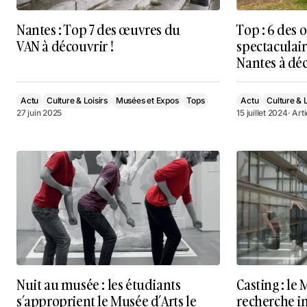
Nantes : Top 7 des œuvres du
Top : 6 des 
VAN à découvrir !
spectaculai
Nantes à déc
Actu
Culture & Loisirs
Musées et Expos
Tops
Actu
Culture & L
27 juin 2025
15 juillet 2024
· Art
Nuit au musée : les étudiants
Casting : le
s’approprient le Musée d’Arts le
recherche in