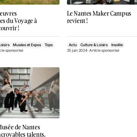
oeuvres
Le Nantes Maker Campus
res du Voyage à
revient !
ouvrir !
oisirs
Musées et Expos
Tops
Actu
Culture & Loisirs
Insolite
icle sponsorisé
25 juin 2024
· Article sponsorisé
 Musée de Nantes
croyables talents.