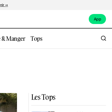
rir ➞
App
App
e & Manger
Tops
Les Tops