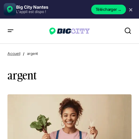
Big City Nantes
×
Télécharger
→
L'appli est dispo !
Accueil
argent
argent