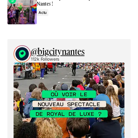
Nantes !
Actu
@bigcitynantes
112k Followers