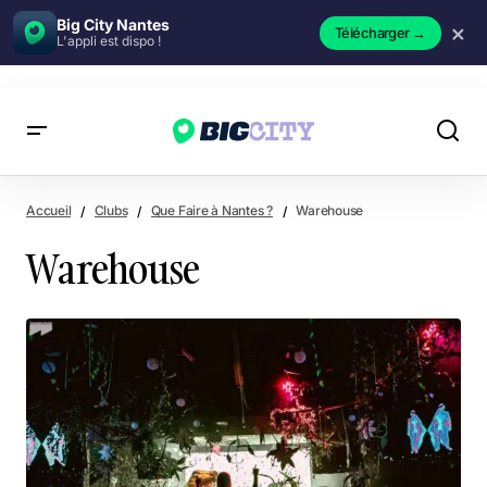
Big City Nantes
×
Télécharger
→
L'appli est dispo !
Warehouse
Accueil
Clubs
Que Faire à Nantes ?
Warehouse
Warehouse